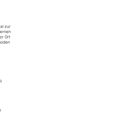
al zur
lernen
or Ort
thoden
R
e