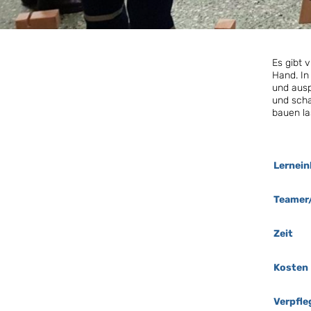
Es gibt 
Hand. In
und ausp
und scha
bauen l
Lernein
Teamer/
Zeit
Kosten
Verpfl