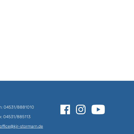
on: 04531/8881010
x: 04531/885113
office@kjr-stormarn.de