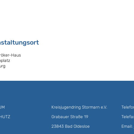
staltungsort
röker-Haus
platz
urg
UM
Kreisjugendring Stormarn e.V.
Telef
HUTZ
Grabauer Straße 19
Telefa
23843 Bad Oldesloe
Email: