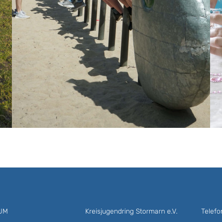
UM
Kreisjugendring Stormarn e.V.
Telef