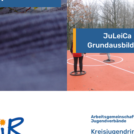
JuLeiCa
Grundausbil
Arbeitsgemeinschaf
Jugendverbände
Kreisjugendri