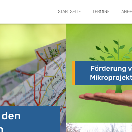
SUCHE
STARTSEITE
TERMINE
ANGE
Förderung 
Mikroprojek
n den
n